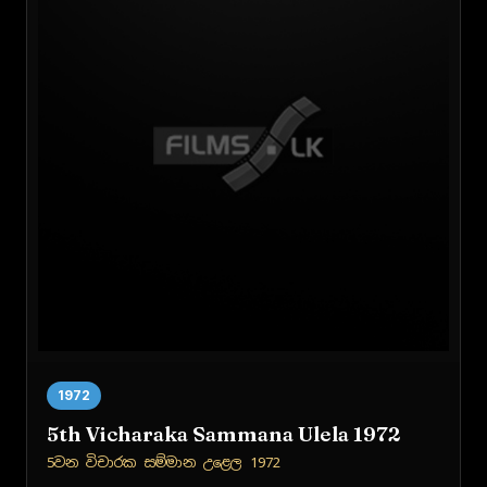
1972
5th Vicharaka Sammana Ulela 1972
5වන විචාරක සම්මාන උළෙල 1972