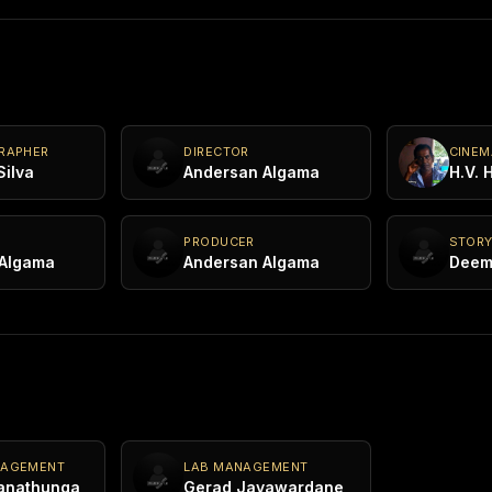
RAPHER
DIRECTOR
CINE
Silva
Andersan Algama
H.V. 
PRODUCER
STOR
 Algama
Andersan Algama
Deem
NAGEMENT
LAB MANAGEMENT
anathunga
Gerad Jayawardane