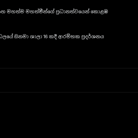
පසිංහ මහත්ම මහත්මීන්ගේ ප්‍රධානත්වයෙන් කොළඹ
්ඩලයේ සිනමා ශාලා 16 කදී ආරම්භක ප්‍රදර්ශනය