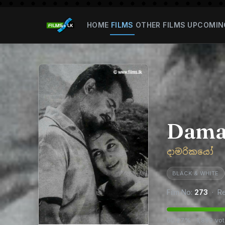
HOME
FILMS
OTHER FILMS
UPCOMIN
Dama
දාමරිකයෝ
BLACK & WHITE
Film No:
273
· Re
60.27% · 1,899 vo