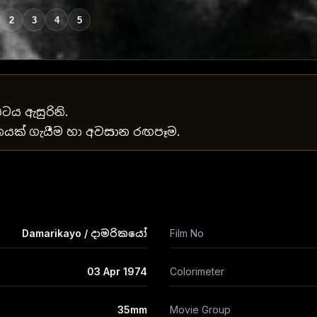
2
3
4
5
රපටය ඇසුරිනි.
ීතයක් ගැයීම හා අවසාන රඟපෑම.
Damarikayo / දාමරිකයෝ
Film No
03 Apr 1974
Colorimeter
35mm
Movie Group