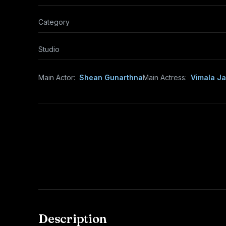
Category
Studio
Main Actor:
Shean Gunarthna
Main Actress:
Vimala J
Description