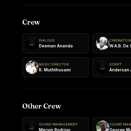
Crew
DIALOGS
CINEMATOG
Deeman Ananda
W.A.B. De 
MUSIC DIRECTOR
SCRIPT
R. Muththusami
Andersan
Other Crew
SOUND MANAGEMENT
SOUND MA
Mervin Rodrigo
George M