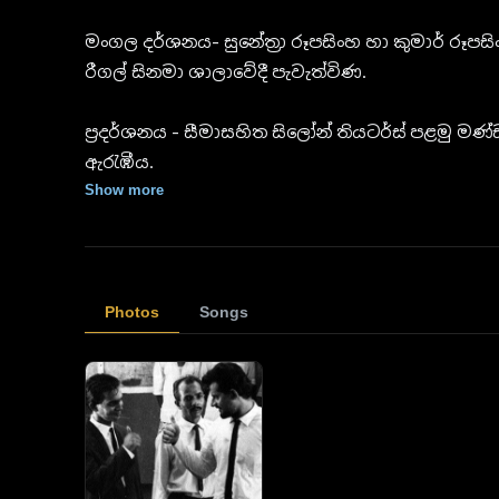
මංගල දර්ශනය- සුනේත්‍රා රූපසිංහ හා කුමාර් රූ
රීගල් සිනමා ශාලාවේදී පැවැත්විණ.
ප්‍රදර්ශනය - සීමාසහිත සිලෝන් තියටර්ස් පළමු මණ
ඇරැඹීය.
Show more
Photos
Songs