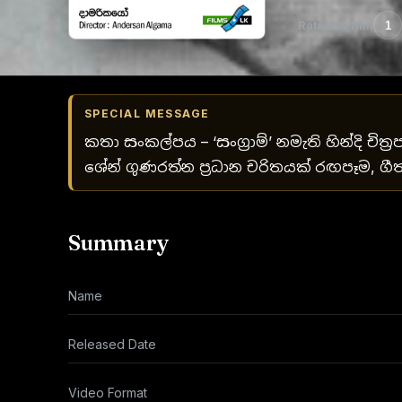
Rate this film
1
SPECIAL MESSAGE
කතා සංකල්පය – ‘සංග්‍රාම්’ නමැති හින්දි චිත්‍
ශේන් ගුණරත්න ප්‍රධාන චරිතයක් රඟපෑම, ග
Summary
Name
Released Date
Video Format