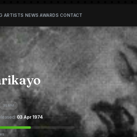
G
ARTISTS
NEWS
AWARDS
CONTACT
rikayo
35MM
leased:
03 Apr 1974
tes