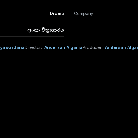
Drama
Company
ලංකා චිත්‍රාගාරය
ayawardana
Director:
Andersan Algama
Producer:
Andersan Alg