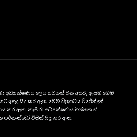
සිනමා අධ්‍යක්ෂණය ලෙස සටහන් වන අතර, ඇයම මෙම
ටයුතුද සිදු කර ඇත. මෙම චිත්‍රපටය විජේන්ද්‍රන්
නය කර ඇත. කැමරා අධ්‍යක්ෂණය චින්තක ඩී.
 ෆර්නැන්ඩෝ විසින් සිදු කර ඇත.
පක්ෂ කටයුතු කර ඇති අතර, දෙවන සහාය අධ්‍යක්ෂකවරු