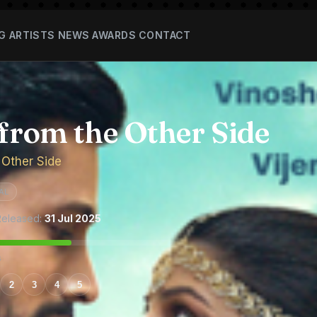
G
ARTISTS
NEWS
AWARDS
CONTACT
 from the Other Side
 Other Side
AL
eleased:
31 Jul 2025
s
2
3
4
5