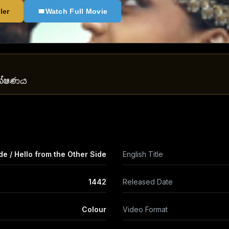
ler
Watch Full Movie
යක්ෂණය
de / Hello from the Other Side
English Title
1442
Released Date
Colour
Video Format