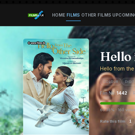
HOME
FILMS
OTHER FILMS
UPCOMIN
Hello
Hello from the
COLOUR
DIGIT
Film No:
1442
· R
60.38% · 160 vote
Rate this film
1