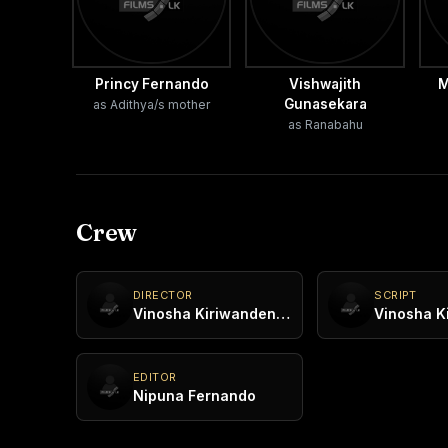
Princy Fernando
Vishwajith
M
Gunasekara
as Adithya/s mother
as Ranabahu
Crew
DIRECTOR
SCRIPT
Vinosha Kiriwandeniya
EDITOR
Nipuna Fernando