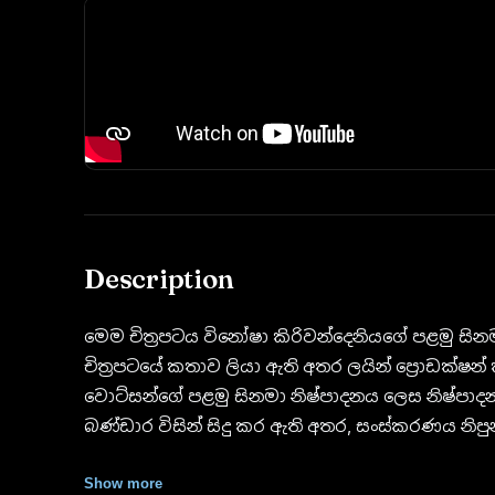
Description
මෙම චිත්‍රපටය විනෝෂා කිරිවන්දෙනියගේ පළමු 
චිත්‍රපටයේ කතාව ලියා ඇති අතර ලයින් ප්‍රොඩක්ෂන් ක
වොට්සන්ගේ පළමු සිනමා නිෂ්පාදනය ලෙස නිෂ්පාද
බණ්ඩාර විසින් සිදු කර ඇති අතර, සංස්කරණය නිපුන
පළමු සහාය අධ්‍යක්ෂවරයා ලෙස ප්‍රදීප් කේ. රාජ
Show more