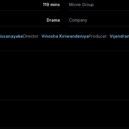
119 mins
Movie Group
Drama
Company
Dissanayake
Director:
Vinosha Kiriwandeniya
Producer:
Vijendra