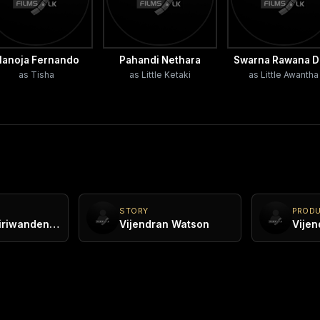
anoja Fernando
Pahandi Nethara
Swarna Rawana D
as Tisha
as Little Ketaki
as Little Awantha
STORY
PROD
Vinosha Kiriwandeniya
Vijendran Watson
Vijen