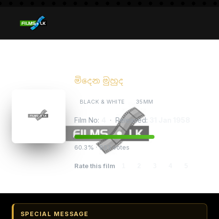
Midena Muhuda
මිදෙන මුහුද
BLACK & WHITE
35MM
Film No:
4
· Released:
31 Jan 1958
60.3% · 933 votes
Rate this film
1
2
3
4
5
SPECIAL MESSAGE