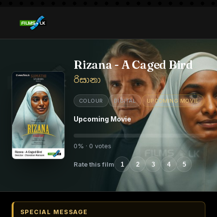
Rizana - A Caged Bird
රිසානා
COLOUR
DIGITAL
UPCOMING MOVIE
Upcoming Movie
0% · 0 votes
Rate this film
1
2
3
4
5
SPECIAL MESSAGE