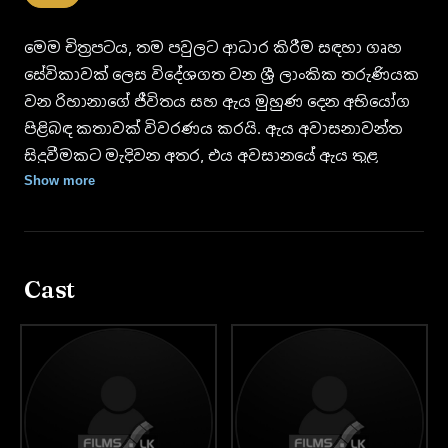
මෙම චිත්‍රපටය, තම පවුලට ආධාර කිරීම සඳහා ගෘහ
සේවිකාවක් ලෙස විදේශගත වන ශ්‍රී ලාංකික තරුණියක
වන රිහානාගේ ජීවිතය සහ ඇය මුහුණ දෙන අභියෝග
පිළිබඳ කතාවක් විවරණය කරයි. ඇය අවාසනාවන්ත
සිදුවීමකට මැදිවන අතර, එය අවසානයේ ඇය තුළ
ඇතිවන වැරදි විශ්වාසයකට සහ ඇගේ මරණයට ද
Show more
හේතු වේ. මෙම කතාව හරහා, විශේෂයෙන් දකුණු
ආසියාවේ තරුණ කාන්තා විදේශ ශ්‍රමිකයන් මුහුණ දෙන
දුෂ්කරතා සහ අභියෝග පිළිබඳ අවධානය යොමු කරයි.
Cast