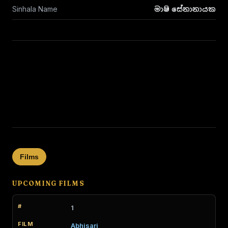
Sinhala Name
මාෂි සේනානායක
Films
UPCOMING FILMS
1
Abhisari