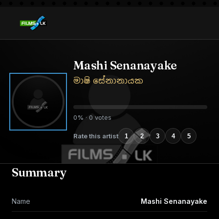
Mashi Senanayake
මාෂි සේනානායක
0% · 0 votes
Rate this artist
1
2
3
4
5
Summary
Name
Mashi Senanayake