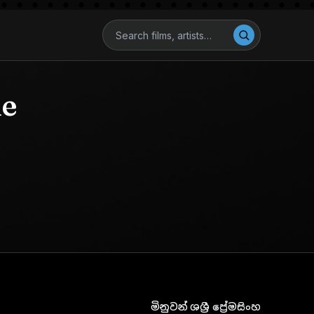
he
මිනුවන් ශශ්‍රී ප්‍රේමසිංහ