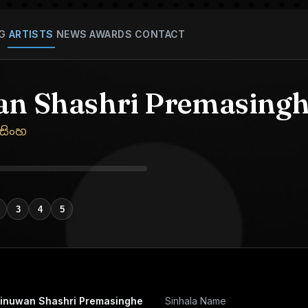
G
ARTISTS
NEWS
AWARDS
CONTACT
n Shashri Premasing
ේමසිංහ
3
4
5
inuwan Shashri Premasinghe
Sinhala Name