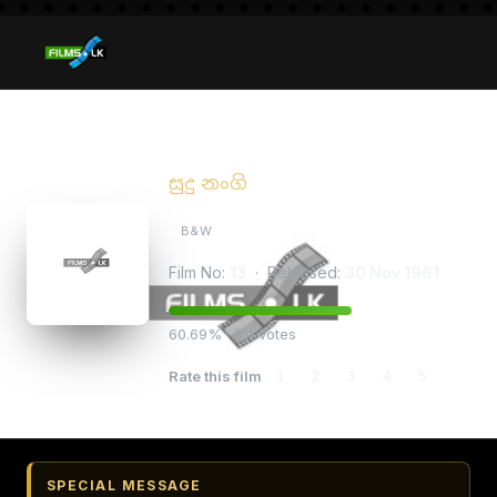
Sudu Nangi
සුදු නංගි
B&W
Film No:
13
· Released:
30 Nov 1961
60.69% · 811 votes
Rate this film
1
2
3
4
5
SPECIAL MESSAGE