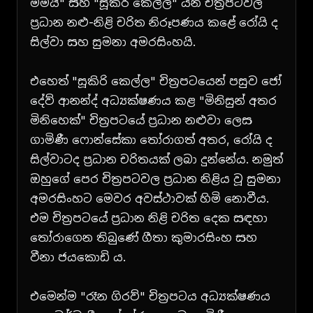
මමයි" සහ "සූකිරි කෙල්ල" යන චිත්‍රපටවල
ප්‍රධාන නළු-නිළි චරිත නිරූපණය කළේ රෝයි ද
සිල්වා සහ සුමනා අමරසිංහයි.
එහෙත් "සූකිරි කෙල්ල" චිත්‍රපටයෙන් පසුව ජෝ
දේව් ආනන්ද් අධ්‍යක්ෂණය කළ "මිනිසුන් අතර
මිනිහෙක්" චිත්‍රපටයේ ප්‍රධාන නළුවා ලෙස
ගාමිණී ෆොන්සේකා තෝරාගත් අතර, රෝයි ද
සිල්වාටද ප්‍රධාන චරිතයක් ලබා දුන්නේය. නමුත්
ඔහුගේ පෙර චිත්‍රපටවල ප්‍රධාන නිළිය වූ සුමනා
අමරසිංහට මෙවර අවස්ථාවක් හිමි නොවීය.
එම චිත්‍රපටයේ ප්‍රධාන නිළි චරිත දෙක සඳහා
තෝරාගෙන තිබුණේ ගීතා කුමාරසිංහ සහ
වීනා ජයකොඩි ය.
එමෙන්ම "රෑන ගිරව්" චිත්‍රපටය අධ්‍යක්ෂණය