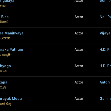
ungalaya
Actor
Sunil 
ගලය
 Biso
Actor
Neil 
 බිසෝ
da Manikyaya
Actor
Vijaya
මානික්‍ය
araka Pathum
Actor
H.D. 
 පැතුම්
thyaga
Actor
H.D. 
‍යාගය
apali
Actor
Anton
පාලි
arayak Meda
Actor
Gamin
යක් මැද