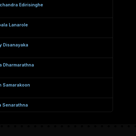
chandra Edirisinghe
ala Lanarole
ly Disanayaka
a Dharmarathna
h Samarakoon
a Senarathna