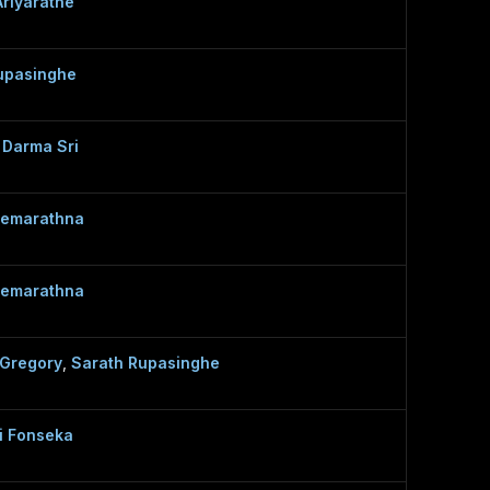
Ariyaratne
Rupasinghe
 Darma Sri
Premarathna
Premarathna
 Gregory
,
Sarath Rupasinghe
i Fonseka