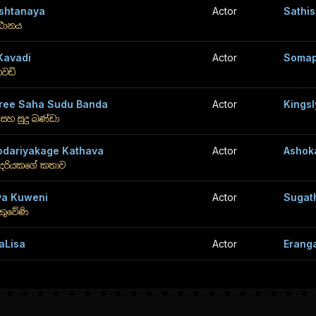
shtanaya
Actor
Sathis
්ඨානය
 Kavadi
Actor
Somap
කවඩි
ree Saha Sudu Banda
Actor
Kings
 සහ සුදු බණ්ඩා
dariyakage Kathava
Actor
Ashok
දරියකගේ කතාව
ya Kuweni
Actor
Sugat
 කුවේණි
aLisa
Actor
Erang