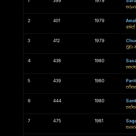
1
399
1979
Sar
සරුං
2
401
1979
Amal
අමල්
3
412
1979
Chu
චුඩා 
4
438
1980
Sas
සසරක
5
439
1980
Pari
පරිත්
6
444
1980
Sank
සන්ක
7
475
1981
Sag
සාගර