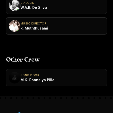
DIALOGS
W.A.B. De Silva
MUSIC DIRECTOR
R. Muththusami
Other Crew
SONG BOOK
M.K. Ponnaiya Pille