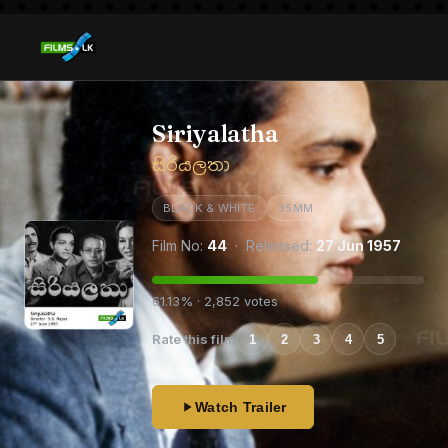
Siriyalatha
සිරියලතා
BLACK & WHITE
35MM
Film No:
44
· Released:
27 Jun 1957
61.13% · 2,852 votes
Rate this film
1
2
3
4
5
Watch Trailer