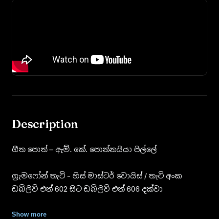
Description
ගීත පොත් – ඇම්. කේ. පොන්නයියා පිල්ලේ
ග්‍රැමෆෝන් තැටි - හිස් මාස්ටර් වොයිස් / තැටි අංක
ඩබ්ලිව් එන් 602 සිට ඩබ්ලිව් එන් 606 දක්වා
සිරියලතා නිශ්පාදනය කිරීම සඳහා ණය මුදලක්
Show more