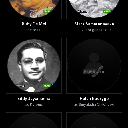
ඇතිවීමයි. ඉන් ටිකිරා මරුමුවට පත්වුනු අතර ලලිතා
ඔවුන්ගෙන් මිදී තම පෙම්වත් පැරකුම් සොයමින්
නිරාහාරව ඉබාගාතේ ඇවිදියි. එසේ යන ඇය,
Ruby De Mel
Mark Samaranayaka
Actress
as Victor gunasekara
කඳුගැටයකට නැගී අවට විමසුම් ඇසින් බලද්දී
උමතුවෙන් ගමන් කරන පැරකුම් දැකගත හැකිවිය.
ඇය කලබලයට පත්ව පැරකුම් වෙත යාමට තැත්
කරත්ම පය පැකිළී කඳුගැටයෙන් පහළ පාතාලයට
ඇදවැටින. එය දුටු පැරකුම් තම පෙම්වතිය බේරාගනුවස්
පාතාලයට පැන්නේය. එම පාතාලය තුලදී ඔවුනොවුන්
එකිනෙකා වැළඳගෙන ප්‍රේමයේ අමරනීයත්වය පසක්
කරවමින් දෙදෙනාම ජීවිතක්ෂයට පත්වූහ.
Eddy Jayamanna
Helan Rudrygo
as Koronis
as Siriyalatha Childhood
-කලාභූෂන- වැළිහිඳ මුනිරත්න-