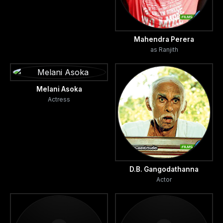
“සදී” චිත්‍රපටයේ නිර්මාණ අධීක්ෂකවරයාද විය.
antonjocic@gmail.com
Mahendra Perera
as Ranjith
ඇන්ටන් ජේ.ප්‍රනාන්දු
Melani Asoka
Actress
D.B. Gangodathanna
Actor