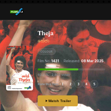
Theja
තේජා
COLOUR
Film No:
1431
· Released:
08 Mar 2025
60.21% · 2,802 votes
Rate this film
1
2
3
4
5
Watch Trailer