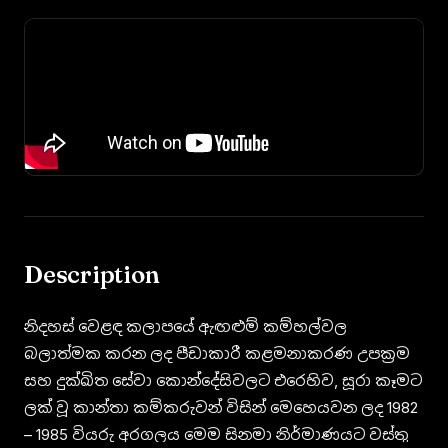
Description
නිදහස් වෙළඳ කලාපයේ ඇඟළුම් කම්හල්වල
බලාත්මක කරන ලද පීඩාකාරී කළමනාකරණ උපක්‍රම
සහ දුක්ඛිත සේවා කොන්දේසිවලට එරෙහිව, සූරා කෑමට
ලක් වූ කාන්තා කම්කරුවන් විසින් මෙහෙයවන ලද 1982
– 1985 වියරු අරගලය මෙම සිනමා නිර්මාණයට වස්තු