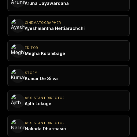
Aruna Jayawardana
ඇන්ටන් ජේ.ප්‍රනාන්දු
CINEMATOGRAPHER
Ayeshmantha Hettiarachchi
EDITOR
Megha Kolambage
STORY
Kumar De Silva
ASSISTANT DIRECTOR
Ajith Lokuge
ASSISTANT DIRECTOR
Nalinda Dharmasiri