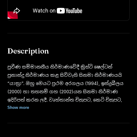
Description
ප්‍රවීණ සම්මානනීය නිර්මාණවේදී ක්‍රිස්ටි ෂෙල්ටන්
ප්‍රනාන්දු නිර්මාණය කළ සිව්වැනි සිනමා නිර්මාණයයි
“යාත්‍රා”. ඔහු මෙයට ප්‍රථම අරගලය (1994), ඉන්ද්‍රඛීලය
(2000) හා තහනම් ගහ (2002)යන සිනමා නිර්මාණ
ඉදිරිපත් කරන ලදී. වෘත්තාන්ත චිත්‍රපට, කෙටි චිත්‍රපට,
වාර්තා සහ අර්ධ වෘත්තාන්ත චිත්‍රපට, ප්‍රාසංගික හා
Show more
ඒකාංගික ටෙලි නාට්‍ය නිර්මාණකරුවකු මෙන්ම
රූපවාහිනී වාර්තා වැඩසටහන් තිර රචකයකු වූ ඔහු
ඉදිරිපත් කළ ප්‍රාසංගික ටෙලි නාට්‍ය අතර, අන්දරේ,