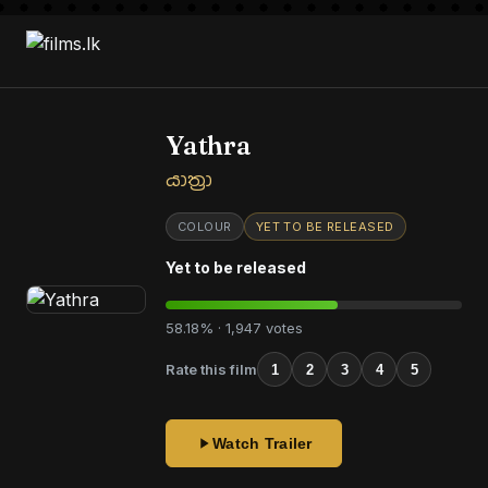
Yathra
යාත්‍රා
COLOUR
YET TO BE RELEASED
Yet to be released
58.18% · 1,947 votes
Rate this film
1
2
3
4
5
Watch Trailer