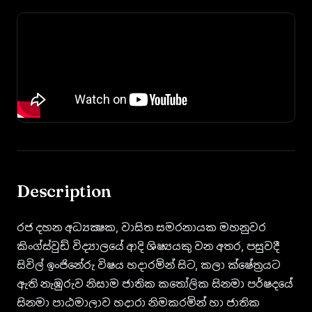
Description
රජ දහන අධ්‍යක්‍ෂක, වාසිත සමරනායක මහනුවර
කිංග්ස්වුඩ් විද්‍යාලයේ ආදි ශිෂ්‍යයකු වන අතර, පසුවදී
සිවිල් ඉංජිනේරු විෂය හදාරමින් සිට, කලා ක්ෂේත්‍රයට
ඇති නැඹුරුව නිසාම ජාතික කතෝලික සිනමා පර්ෂදයේ
සිනමා පාඨමාලාව හදාරා නිමකරමින් හා ජාතික