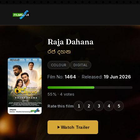
Raja Dahana
රජ දහන
COLOUR
DIGITAL
Film No:
1464
· Released:
19 Jun 2026
55% · 4 votes
Rate this film
1
2
3
4
5
Watch Trailer