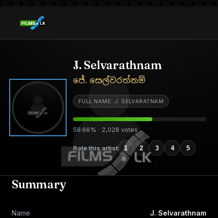
J. Selvarathnam
ජේ. සෙල්වරත්නම්
FULL NAME: J. SELVARATNAM
59.66% · 2,028 votes
Rate this artist
1
2
3
4
5
Summary
Name
J. Selvarathnam