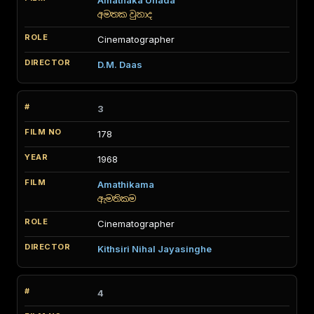
Amathaka Unada
අමතක වුනාද
Cinematographer
D.M. Daas
3
178
1968
Amathikama
ඇමතිකම
Cinematographer
Kithsiri Nihal Jayasinghe
4