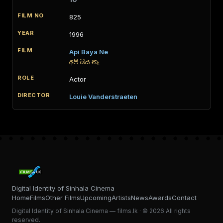
825
1996
Api Baya Ne
අපි බය නැ
Actor
Louie Vanderstraeten
Digital Identity of Sinhala Cinema
Home
Films
Other Films
Upcoming
Artists
News
Awards
Contact
Digital Identity of Sinhala Cinema — films.lk · © 2026 All rights
reserved.