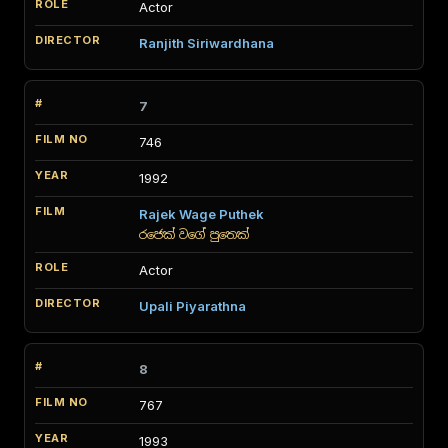
Actor
Ranjith Siriwardhana
7
746
1992
Rajek Wage Puthek
රජෙක් වගේ පුතෙක්
Actor
Upali Piyarathna
8
767
1993