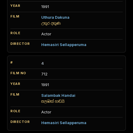
1991
Uthura Dakuna
උතුර දකුණ
Actor
Hemasiri Sellapperuma
4
712
1991
Salambak Handai
සලඹක් හඬයි
Actor
Hemasiri Sellapperuma