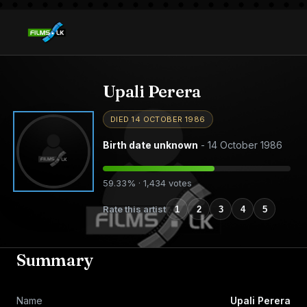
Upali Perera
DIED 14 OCTOBER 1986
Birth date unknown
- 14 October 1986
59.33% · 1,434 votes
Rate this artist
1
2
3
4
5
Summary
Name
Upali Perera