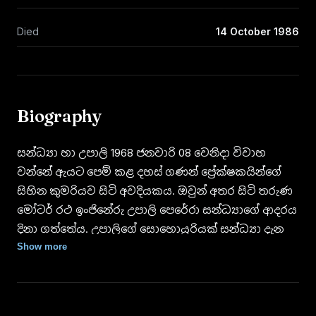
Died
14 October 1986
Biography
සන්ධ්‍යා හා උපාලි 1968 ජනවාරි 08 වෙනිදා විවාහ
වන්නේ ඇයට පෙම් කළ දහස් ගණන් ප්‍රේක්ෂකයින්ගේ
සිහින කුමරියව සිටි අවදියකය. ඔවුන් අතර සිටි තරුණ
මෝටර් රථ ඉංජිනේරු උපාලි පෙරේරා සන්ධ්‍යාගේ ආදරය
දිනා ගත්තේය. උපාලිගේ සොහොයුරියක් සන්ධ්‍යා දැන
හිටියේ ඇය 'අක්ක නගෝ' සත පනහ චිත්‍රපටවල
Show more
රඟපාන කාලයේ සිටය.
1967 වසරේ කලා ලෝකයේ වඩාත් ආලෝලනය ගෙන දුන්