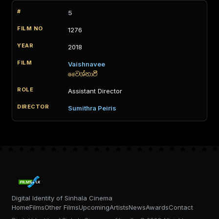
5
1276
2018
Vaishnavee
වෛශ්නාවී
Assistant Director
Sumithra Peiris
Digital Identity of Sinhala Cinema
Home
Films
Other Films
Upcoming
Artists
News
Awards
Contact