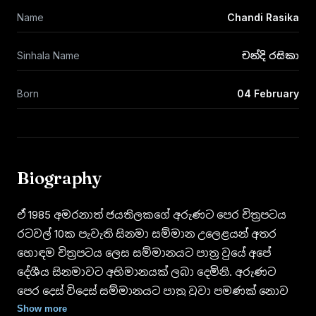
Name
Chandi Rasika
Sinhala Name
චන්දි රසිකා
Born
04 February
Biography
ඒ 1985 අමරනාත් ජයතිලකගේ අරුණට පෙර චිත්‍රපටය
රටවල් 10ක පැවැති සිනමා සම්මාන උලෙළයන් අතර
හොඳම චිත්‍රපටය ලෙස සම්මානයට පාත්‍ර වුයේ අපේ
දේශීය සිනමාවට අභිමානයක් ලබා දෙමිනි. අරුණට
පෙර දෙස් විදෙස් සම්මානයට පාත්‍ර වුවා පමණක් නොව
මෙම චිත්‍රපටයේ ප්‍රධාන භූමිකාව රඟ දැක් වූ යොවුන්
Show more