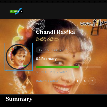
Chandi Rasika
චන්දි රසිකා
BORN 04 FEBRUARY
04 February
65.79% · 2,337 votes
Rate this artist
1
2
3
4
5
Summary