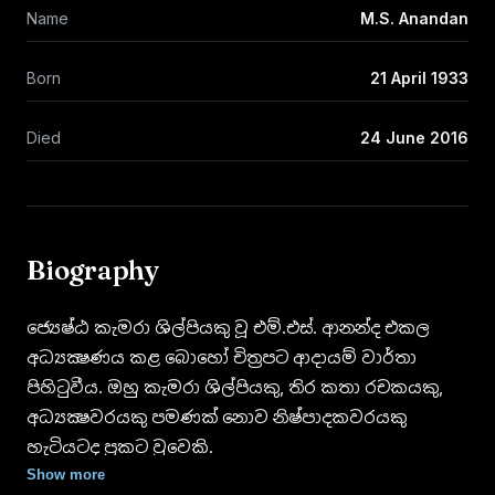
Name
M.S. Anandan
Born
21 April 1933
Died
24 June 2016
Biography
ජ්‍යෙෂ්ඨ කැමරා ශිල්පියකු වූ එම්.එස්. ආනන්ද එකල
අධ්‍යක්‍ෂණය කළ බොහෝ චිත්‍රපට ආදායම් වාර්තා
පිහිටුවීය. ඔහු කැමරා ශිල්පියකු, තිර කතා රචකයකු,
අධ්‍යක්‍ෂවරයකු පමණක් නොව නිෂ්පාදකවරයකු
හැටියටද ප්‍රකට වූවෙකි.
Show more