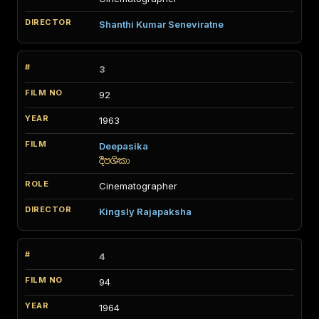
පදිංචිව සිටි අතර පහළ තට්ටුවේ ඔවුන්ගේ ව්‍යාපාරික
ආයතනය පිහිටා තිබුණේය. එය මෝටර් රථ අමතර ​
Shanthi Kumar Seneviratne
කොටස් ව්‍යාපාරයකි. නමින් එය ‘වින්ජය මෝටර්ස්’ විය.
3
රොඩ්නි විදානපතිරණ
92
1963
Deepasika
දීපශිකා
Cinematographer
Kingsly Rajapaksha
4
94
1964