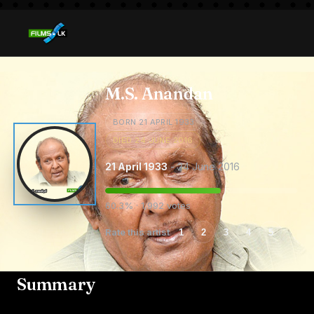
M.S. Anandan
BORN 21 APRIL 1933
DIED 24 JUNE 2016
21 April 1933
- 24 June 2016
60.3% · 1,992 votes
Rate this artist
1
2
3
4
5
Summary