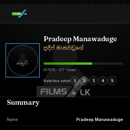
Pradeep Manawaduge
ප්‍රදීප් මානවඩුගේ
61.15% · 417 votes
Rate this artist
1
2
3
4
5
Summary
Name
Pradeep Manawaduge