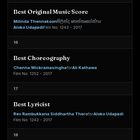
Best Original Music Score
Milinda Thennakoon
මිලින්ද තෙන්නකෝන්
for
Aloko Udapadi
Film No: 1243 - 2017
16
Best Choreography
Channa Wickramasingha
for
Ali Kathawa
Film No: 1252 - 2017
17
Best Lyricist
Rev Rambukkana Siddhartha Thero
for
Aloko Udapadi
Film No: 1243 - 2017
18