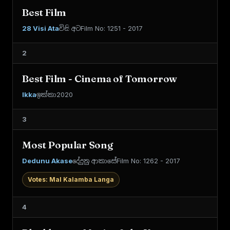
Best Film
28 Visi Ata
විසි අට
Film No: 1251 - 2017
2
Best Film - Cinema of Tomorrow
Ikka
ඉක්කා
2020
3
Most Popular Song
Dedunu Akase
දේදුනු ආකාසේ
Film No: 1262 - 2017
Votes: Mal Kalamba Langa
4