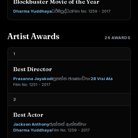
Blockbuster Movie of the Year
Dharma Yuddhaya
ධර්මයුද්ධය
Film No: 1259 - 2017
Artist Awards
26 AWARDS
1
Best Director
Prasanna Jayakodi
ප්‍රසන්න ජයකොඩි
for
28 Visi Ata
Film No: 1251 - 2017
2
Best Actor
Jackson Anthony
ජැක්සන් ඇන්තනි
for
Dharma Yuddhaya
Film No: 1259 - 2017