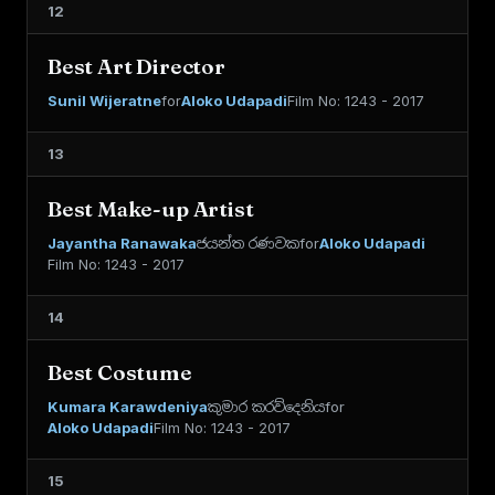
12
Best Art Director
Sunil Wijeratne
for
Aloko Udapadi
Film No: 1243 - 2017
13
Best Make-up Artist
Jayantha Ranawaka
ජයන්ත රණවක
for
Aloko Udapadi
Film No: 1243 - 2017
14
Best Costume
Kumara Karawdeniya
කුමාර කරව්දෙනිය
for
Aloko Udapadi
Film No: 1243 - 2017
15