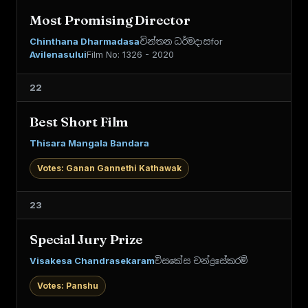
Most Promising Director
Chinthana Dharmadasa
චින්තන ධර්මදාස
for
Avilenasului
Film No: 1326 - 2020
22
Best Short Film
Thisara Mangala Bandara
Votes: Ganan Gannethi Kathawak
23
Special Jury Prize
Visakesa Chandrasekaram
විසකේස චන්ද්‍රසේකරම්
Votes: Panshu