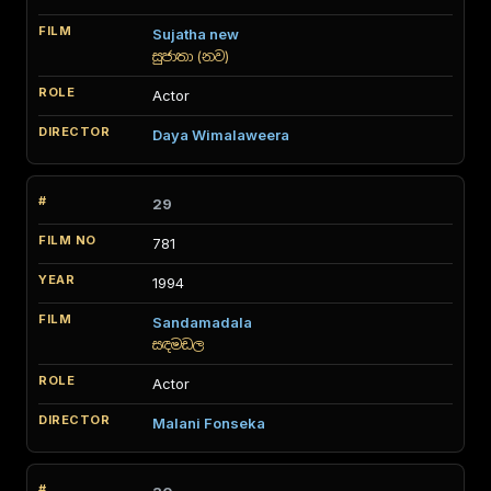
Sujatha new
සුජාතා (නව)
Actor
Daya Wimalaweera
29
781
1994
Sandamadala
සඳමඩල
Actor
Malani Fonseka