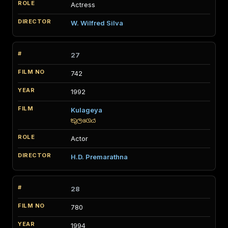
Actress
W. Wilfred Silva
27
742
1992
Kulageya
කුලගෙය
Actor
H.D. Premarathna
28
780
1994