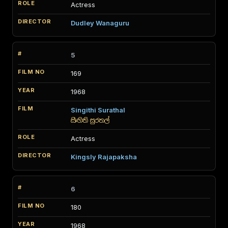
Actress
Dudley Wanaguru
5
169
1968
Singithi Surathal
සිඟිති සුරතල්
Actress
Kingsly Rajapaksha
6
180
1968