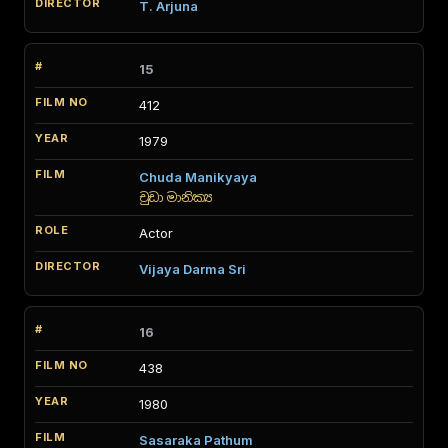
T. Arjuna
15
412
1979
Chuda Manikyaya
චුඩා මානික්‍ය
Actor
Vijaya Darma Sri
16
438
1980
Sasaraka Pathum