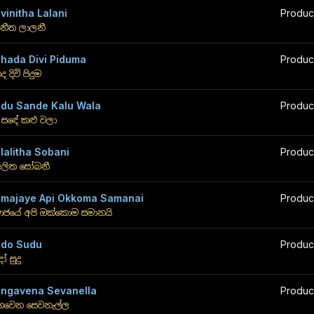
vinitha Lalani
Produc
විනීත ලාලනී
hada Divi Piduma
Produc
ද දිවි පිදුම
du Sande Kalu Wala
Produc
දු සඳේ කළු වලා
lalitha Sobani
Produc
ලලිත සෝබනී
majaye Api Okkoma Samanai
Produc
ාජයේ අපි ඔක්කොම සමානයි
do Sudu
Produc
ෝ සුදු
ngavena Sevanella
Produc
ඟවෙන සෙවනැල්ල