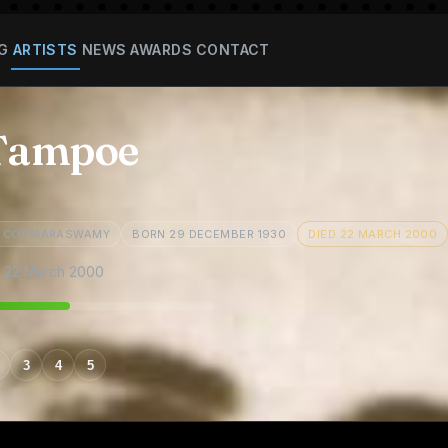
G
ARTISTS
NEWS
AWARDS
CONTACT
Tampoe
RA COOMARASWAMY
BORN 29 DECEMBER 1930
DIED 22 MARCH 2000
 22 March 2000
3
4
5