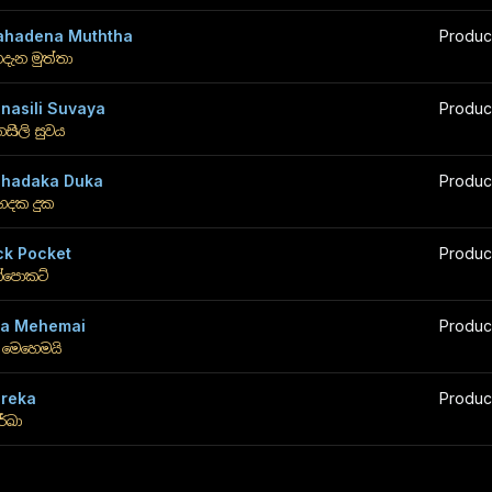
hadena Muththa
Produc
දැන මුත්තා
nasili Suvaya
Produc
නසිලි සුවය
hadaka Duka
Produc
හදක දුක
ck Pocket
Produc
ක්පොකට්
a Mehemai
Produc
 මෙහෙමයි
reka
Produc
රේඛා