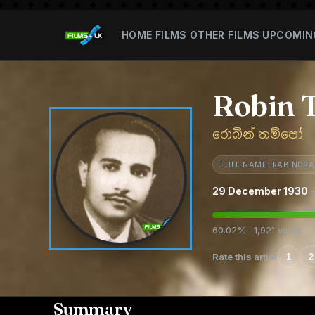
HOME
FILMS
OTHER FILMS
UPCOMIN
Robin 
රොබින් තම්පෝ
FULL NAME: RABIND
29 December 1930
-
60.02% · 1,921 votes
Rate this artist
1
2
Summary