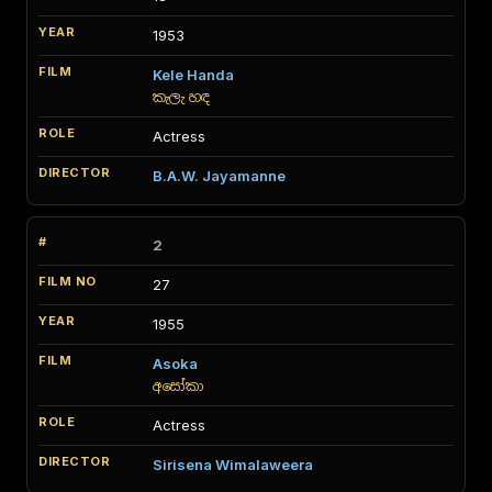
1953
Kele Handa
කැලැ හඳ
Actress
B.A.W. Jayamanne
2
27
1955
Asoka
අසෝකා
Actress
Sirisena Wimalaweera