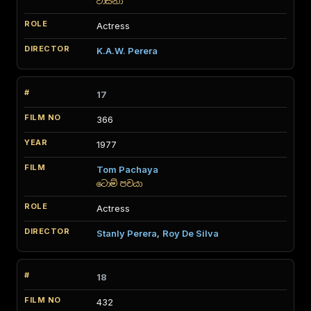
වාසනා
Actress
K.A.W. Perera
17
366
1977
Tom Pachaya
ටොම් පචයා
Actress
Stanly Perera
,
Roy De Silva
18
432