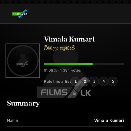
Vimala Kumari
විමලා කුමාරි
61.08% · 1,384 votes
Rate this artist
1
2
3
4
5
Summary
Name
Vimala Kumari