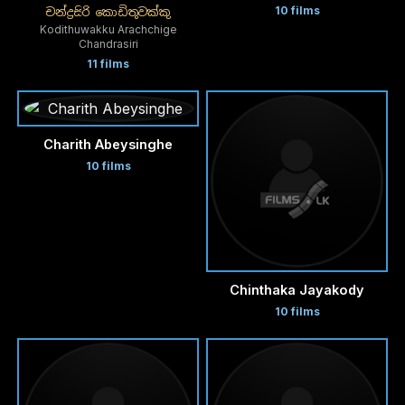
10 films
චන්ද්‍රසිරි කොඩිතුවක්කු
Kodithuwakku Arachchige
Chandrasiri
11 films
Charith Abeysinghe
10 films
Chinthaka Jayakody
10 films