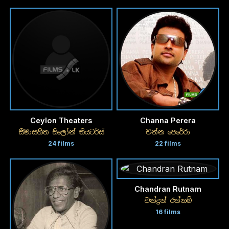
Ceylon Theaters
Channa Perera
සීමාසහිත සිලෝන් තියටර්ස්
චන්න පෙරේරා
24 films
22 films
Chandran Rutnam
චන්ද්‍රන් රත්නම්
16 films