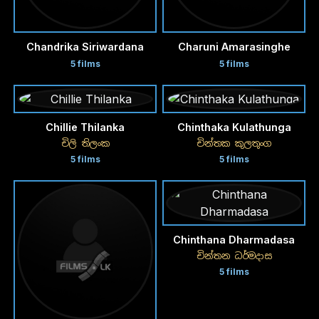
Chandrika Siriwardana
Charuni Amarasinghe
5 films
5 films
Chillie Thilanka
Chinthaka Kulathunga
චිලි තිලංක
චින්තක කුලතුංග
5 films
5 films
Chinthana Dharmadasa
චින්තන ධර්මදාස
5 films