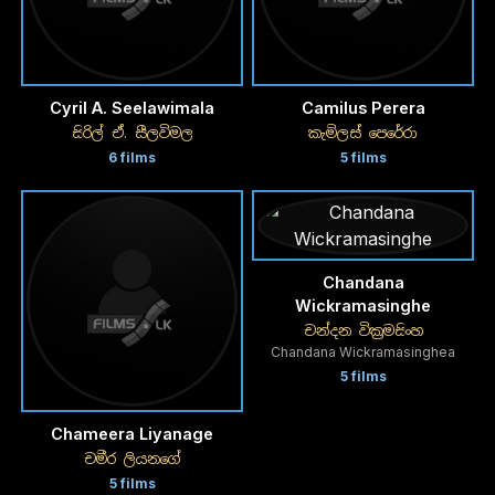
Cyril A. Seelawimala
Camilus Perera
සිරිල් ඒ. සීලවිමල
කැමිලස් පෙරේරා
6 films
5 films
Chandana
Wickramasinghe
චන්දන වික්‍රමසිංහ
Chandana Wickramasinghea
5 films
Chameera Liyanage
චමීර ලියනගේ
5 films