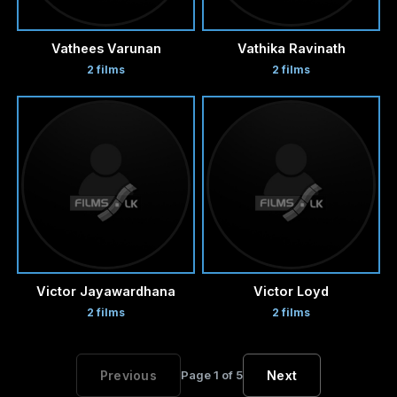
Vathees Varunan
Vathika Ravinath
2 films
2 films
Victor Jayawardhana
Victor Loyd
2 films
2 films
Previous
Page 1 of 5
Next