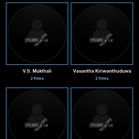
V.S. Mukthali
Vasantha Kiriwanthuduwa
2 films
2 films