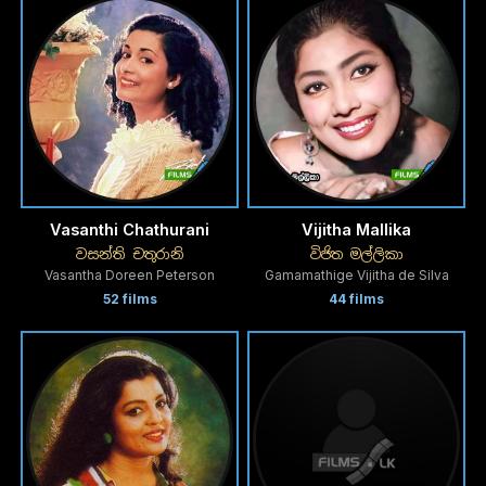
Vasanthi Chathurani
Vijitha Mallika
වසන්ති චතුරානි
විජිත මල්ලිකා
Vasantha Doreen Peterson
Gamamathige Vijitha de Silva
52 films
44 films