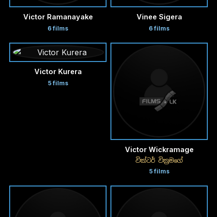
Victor Ramanayake
Vinee Sigera
6 films
6 films
Victor Kurera
5 films
Victor Wickramage
වික්ටර් වික්‍රමගේ
5 films