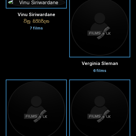
Vinu Siriwardane
විනු සිරිවර්දන
7 films
Verginia Sleman
6 films