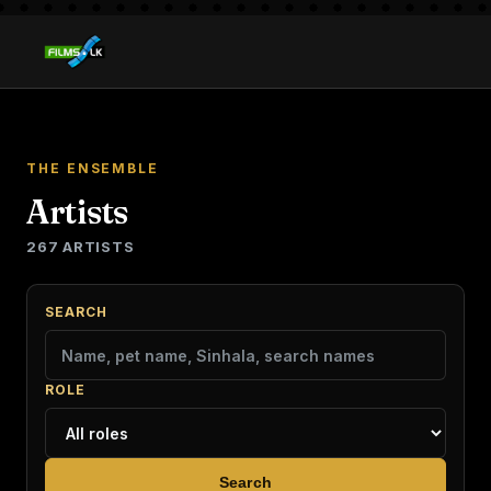
THE ENSEMBLE
Artists
267 ARTISTS
SEARCH
ROLE
Search