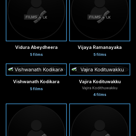
Vidura Abeydheera
Vijaya Ramanayaka
5 films
5 films
Vishwanath Kodikara
Vajira Kodituwakku
Vajira Kodithuwakku
5 films
4 films