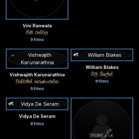
Vini Ranwala
විනී රන්වල
9 films
William Blakes
විලි බ්ලේක්
Vishwajith Karunarathna
9 films
විශ්වජිත් කරුණාරත්න
9 films
Vidya De Seram
8 films