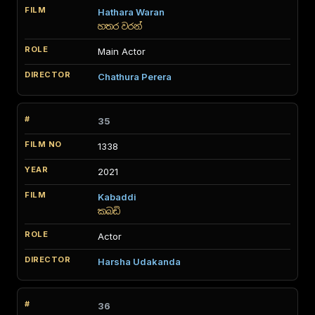
Hathara Waran
හතර වරන්
Main Actor
Chathura Perera
35
1338
2021
Kabaddi
කබඩි
Actor
Harsha Udakanda
36