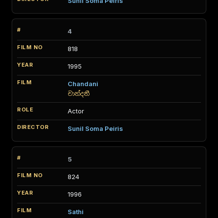
Sunil Soma Peiris
4
818
1995
Chandani
චාන්දනී
Actor
Sunil Soma Peiris
5
824
1996
Sathi