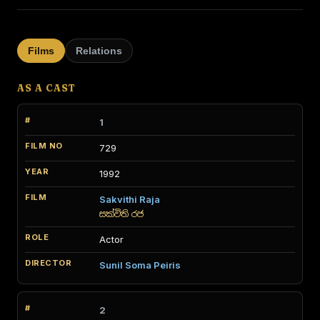
Films
Relations
AS A CAST
1
729
1992
Sakvithi Raja
සක්විති රජ
Actor
Sunil Soma Peiris
2