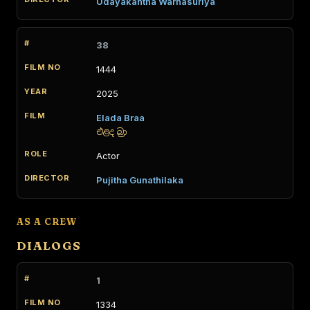
Udayakantha Warnasuriya
38
1444
2025
Elada Braa
එළද බ්‍රා
Actor
Pujitha Gunathilaka
AS A CREW
DIALOGS
1
1334