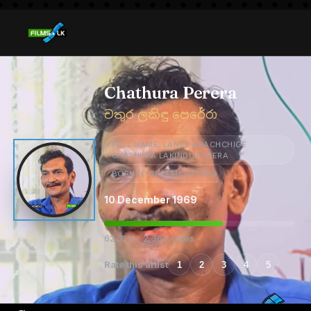
Chathura Perera
චතුර ලකිඳු පෙරේරා
FULL NAME: LANCE ARACHCHIGE
CHATHURA LAKINDU PERERA
BORN 10 DECEMBER 1969
10 December 1969
62.31% · 2,363 votes
Rate this artist
1
2
3
4
5