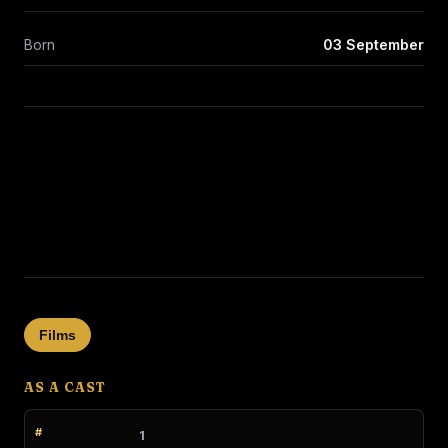
Born
03 September
Films
AS A CAST
1