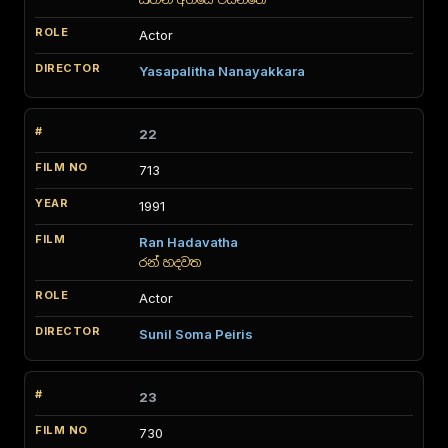
Actor
Yasapalitha Nanayakkara
22
713
1991
Ran Hadavatha
රන් හදවත
Actor
Sunil Soma Peiris
23
730