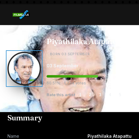
Piyathilaka Atapattu
BORN 03 SEPTEMBER
03 September
60.51% · 1,734 votes
Rate this artist
1
2
3
4
5
Summary
Name
Piyathilaka Atapattu