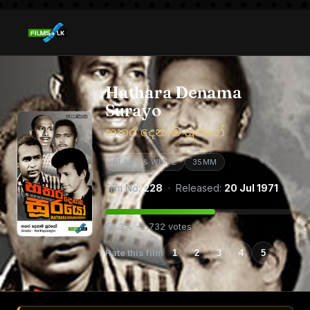
Hathara Denama
Surayo
හතර දෙනාම සූරයෝ
BLACK & WHITE
35MM
Film No:
228
· Released:
20 Jul 1971
58.3% · 2,732 votes
Rate this film
1
2
3
4
5