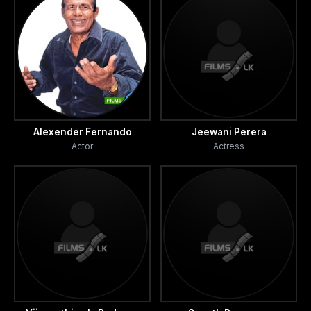
සාදය සඳහා සහභාගී වන හැරිද විජය දෙස
විමසිල්ලෙන් බලා සිටියි.
කොයි අවස්ථාවක හෝ තමාට පොඩ්ඩේගෙන් කරදරයක්
වෙතැයි බියෙන් සිටින හැරී දිනක් පාරේ සාස්තර කියමින්
සිටින ජගරි වෙත පැමිණ සාස්තරයක් අසයි. සාස්තරය
අසා බියට පත් වන හැරී තමාගේ ආරක්ෂාවට ශරීර
Alexender Fernando
Jeewani Perera
Actor
Actress
ආරක්ෂකයෙක් සොයා යන්නේ ලින්ටන් සටන් පුහුණුවන
ස්ථානයටය. මෙහිදී හොඳින් එම කාර්යයේ නිරත වන
ලින්ටන් දකින ඔහු ලින්ටන් තමාගේ ශරීර ආරක්ෂකයා
ලෙස සේවයට බඳවා ගනියි.
විජේගේ හා නිල්මිණිගේ සම්බන්ධය ගැන ඉව වැටී සිටින
හැරී තමාගේ හා නිල්මිණිගේ විවාහය ඉක්මන් කරන
ලෙස නිල්මිනිගේ පියාට හා කුඩම්මාට දන්වා සිටින අතර
පියා ඒ ගැන එතරම් තැකීමක් නොකරන නමුත්