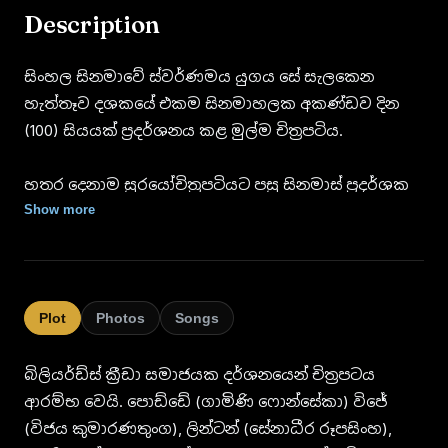
Description
සිංහල සිනමාවේ ස්වර්ණමය යුගය සේ සැලකෙන
හැත්තෑව දශකයේ එකම සිනමාහලක අකණ්ඩව දින
(100) සියයක් ප්‍රදර්ශනය කළ මුල්ම චිත්‍රපටිය.
හතර දෙනාම සුරයෝචිත්‍රපටියට පසු සිනමාස් ප්‍රදර්ශක
මණ්ඩලයේ ප්‍රදර්ශනය වීමට නියමිතව තිබු ඩී. බී.
Show more
නිහාල් සිංහගේ වැලි කතර චිත්‍රපටිය එම මණ්ඩලයේ
අනෙකුත් සිනමාහල්වල ප්‍රදර්ශනය වන විටත් හතර
දෙනාම සුරයෝ චිත්‍රපටිය අඛණ්ඩව මරදානේ ගාමිණි
සිනමාහලේ දින 100දක්වා සාර්ථක ලෙස ප්‍රදර්ශනය වීම.
Plot
Photos
Songs
ගාමිණි,මාලිනි,විජය තිදෙනා එක්ව රඟපාන මුල්ම
බිලියර්ඩ්ස් ක්‍රීඩා සමාජයක දර්ශනයෙන් චිත්‍රපටය
චිත්‍රපටිය.
ආරම්භ වෙයි. පොඩ්ඩේ (ගාමිණි ෆොන්සේකා) විජේ
(විජය කුමාරණතුංග), ලින්ටන් (සේනාධීර රූපසිංහ),