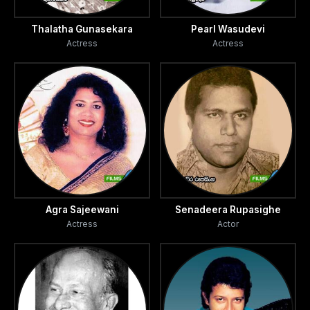
විදේශගතව සිට පැමිණි බවත්ය. මව නැති නිල්මිණි
ජිවත් වන්නේ පියා හා කුඩම්මා සමගය.
Thalatha Gunasekara
Pearl Wasudevi
Actress
Actress
තරුණයන් සිව් දෙනාගෙන් තවත් අයෙකු වන ලින්ටන්
රැකියාව ලෙස කරනුයේ සෙනඟ ගැවසෙන ස්ථානයන්හි
සුදූ ක්‍රීඩාවක් සංවිධානය කිරීමය.
පොඩ්ඩේ සේවය කරනුයේ ගරාජයකය. ගරාජය අයත්
වන්නේ නිල්මිණිගේ කුඩම්මාගේ ඥතියෙකු මෙන්ම
නිල්මිණිව විවාහ කර ගැනීමට බලාපොරොත්තුවෙන්
සිටින හැරී (ලයනල් දැරණියගල) ටය.දිනක් ගරාජයේ
සේවකයෙකු හා පොඩ්ඩේ අතර ඇතිවන ගැටුමක් දුර දිග
Agra Sajeewani
Senadeera Rupasighe
Actress
Actor
යාම මත පොඩ්ඩේට හැරී සමගද ගැටීමට සිදුවීම නිසා
ඔහුට රැකියාවෙන් ඉවත් වීමට සිදු වෙයි.
මහ පාරේ සූදු රැකියාවේ යෙදී සිටින ලින්ටන්හට එම
රැකියාව මත සිදුවන යම් සිදුවීමක් හේතුවෙන් සුමනා