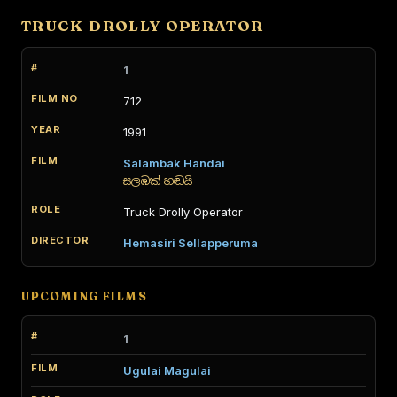
TRUCK DROLLY OPERATOR
1
712
1991
Salambak Handai
සලඹක් හඬයි
Truck Drolly Operator
Hemasiri Sellapperuma
UPCOMING FILMS
1
Ugulai Magulai