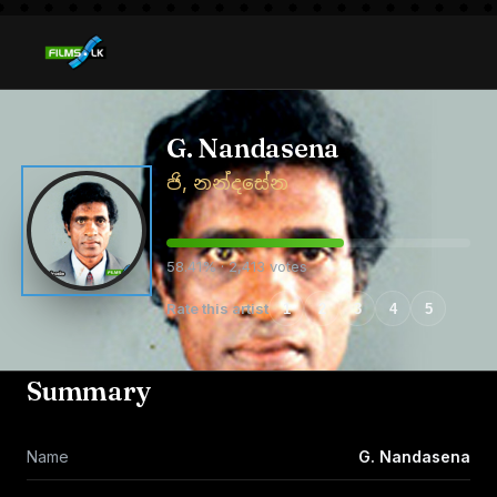
G. Nandasena
ජි, නන්දසේන
58.41% · 2,413 votes
Rate this artist
1
2
3
4
5
Summary
Name
G. Nandasena