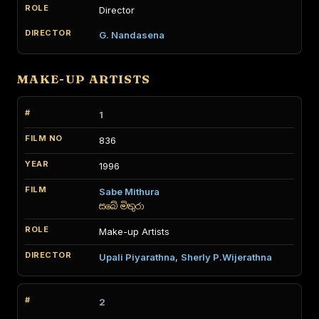
Director
G. Nandasena
MAKE-UP ARTISTS
1
836
1996
Sabe Mithura
සබේ මිතුරා
Make-up Artists
Upali Piyarathna
,
Sherly P.Wijerathna
2