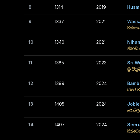
8
1314
2019
Husm
9
1337
2021
Wassa
වස්සා
10
1340
2021
Nihan
නිහඬ 
11
1385
2023
Sri W
ශ්‍රී වික්‍
12
1399
2024
Bamb
බඹර ව
13
1405
2024
Joble
ජොබ්ල
14
1407
2024
Seer
සීරුවෙ