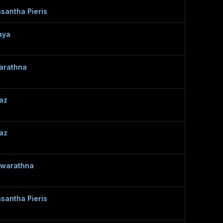
santha Pieris
aya
arathna
az
az
warathna
santha Pieris