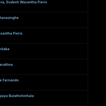
eva
,
Sudesh Wasantha Pieris
Ranasinghe
santha Pieris
hilaka
arathna
ie Fernando
jaya Bulathshinhala