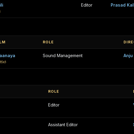
li
Editor
Prasad Ka
ි
ILM
ROLE
DIR
aanaya
Sound Management
Anju
ානය
ROLE
Editor
Assistant Editor