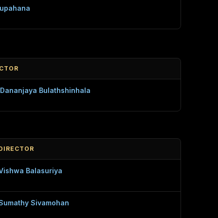
lupahana
ECTOR
 Dananjaya Bulathshinhala
DIRECTOR
Vishwa Balasuriya
Sumathy Sivamohan