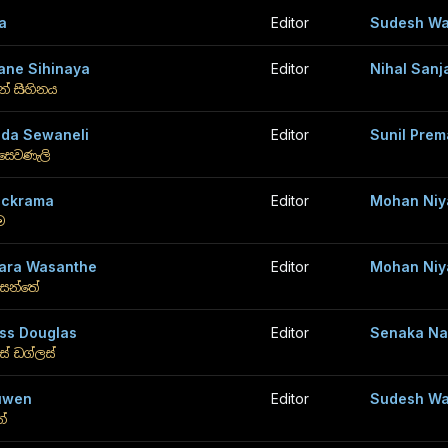
a
Editor
Sudesh Wa
ne Sihinaya
Editor
Nihal Sanj
නේ සිහිනය
da Sewaneli
Editor
Sunil Prem
සෙවණැලි
ickrama
Editor
Mohan Niy
රම
ara Wasanthe
Editor
Mohan Niy
සන්තේ
ss Douglas
Editor
Senaka Na
ස් ඩග්ලස්
uwen
Editor
Sudesh Wa
න්