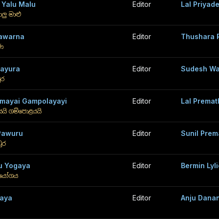
Yalu Malu
Editor
Lal Priyad
ලු මාළු
awarna
Editor
Thushara 
්ණ
ayura
Editor
Sudesh Wa
ුර
mayai Gampolayayi
Editor
Lal Premat
යයි ගම්පොළයයි
Pawuru
Editor
Sunil Prem
වුර
u Yogaya
Editor
Bermin Lyl
ු යෝගය
aya
Editor
Anju Danan